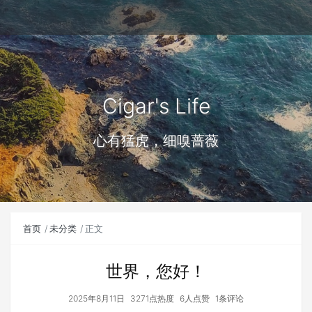
Cigar's Life
心有猛虎，细嗅蔷薇
首页
未分类
正文
世界，您好！
2025年8月11日
3271点热度
6人点赞
1条评论